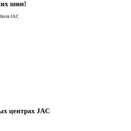
них шин!
обиля JAC
ых центрах JAC