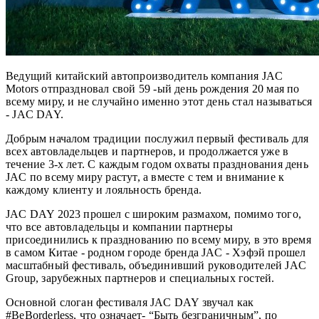
Ведущий китайский автопроизводитель компания JAC
Motors отпраздновал свой 59 -ый день рождения 20 мая по
всему миру, и не случайно именно этот день стал называться
- JAC DAY.
Добрым началом традиции послужил первый фестиваль для
всех автовладельцев и партнеров, и продолжается уже в
течение 3-х лет. С каждым годом охваты празднования день
JAC по всему миру растут, а вместе с тем и внимание к
каждому клиенту и лояльность бренда.
JAC DAY 2023 прошел с широким размахом, помимо того,
что все автовладельцы и компании партнеры
присоединились к празднованию по всему миру, в это время
в самом Китае - родном городе бренда JAC - Хэфэй прошел
масштабный фестиваль, объединивший руководителей JAC
Group, зарубежных партнеров и специальных гостей.
Основной слоган фестиваля JAC DAY звучал как
#BeBorderless, что означает- “Быть безграничным”, по