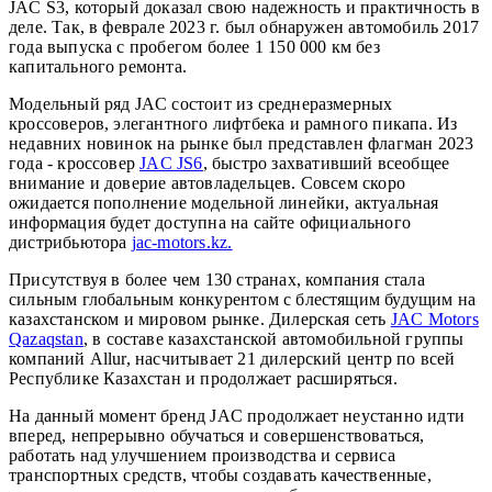
JAC S3, который доказал свою надежность и практичность в
деле. Так, в феврале 2023 г. был обнаружен автомобиль 2017
года выпуска с пробегом более 1 150 000 км без
капитального ремонта.
Модельный ряд JAC состоит из среднеразмерных
кроссоверов, элегантного лифтбека и рамного пикапа. Из
недавних новинок на рынке был представлен флагман 2023
года - кроссовер
JAC JS6
, быстро захвативший всеобщее
внимание и доверие автовладельцев. Совсем скоро
ожидается пополнение модельной линейки, актуальная
информация будет доступна на сайте официального
дистрибьютора
jac-motors.kz.
Присутствуя в более чем 130 странах, компания стала
сильным глобальным конкурентом с блестящим будущим на
казахстанском и мировом рынке. Дилерская сеть
JAC Motors
Qazaqstan
, в составе казахстанской автомобильной группы
компаний Allur, насчитывает 21 дилерский центр по всей
Республике Казахстан и продолжает расширяться.
На данный момент бренд JAC продолжает неустанно идти
вперед, непрерывно обучаться и совершенствоваться,
работать над улучшением производства и сервиса
транспортных средств, чтобы создавать качественные,