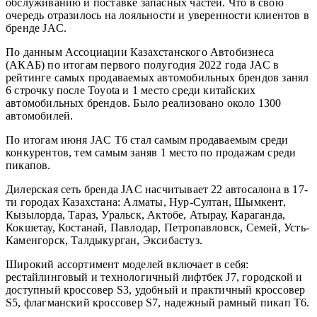
обслуживанию и поставке запасных частей. Что в свою
очередь отразилось на лояльности и уверенности клиентов в
бренде JAC.
По данным Ассоциации Казахстанского Автобизнеса
(АКАБ) по итогам первого полугодия 2022 года JAC в
рейтинге самых продаваемых автомобильных брендов занял
6 строчку после Toyota и 1 место среди китайских
автомобильных брендов. Было реализовано около 1300
автомобилей.
По итогам июня JAC T6 стал самым продаваемым среди
конкурентов, тем самым заняв 1 место по продажам среди
пикапов.
Дилерская сеть бренда JAC насчитывает 22 автосалона в 17-
ти городах Казахстана: Алматы, Нур-Султан, Шымкент,
Кызылорда, Тараз, Уральск, Актобе, Атырау, Караганда,
Кокшетау, Костанай, Павлодар, Петропавловск, Семей, Усть-
Каменгорск, Талдыкурган, Эксибастуз.
Широкий ассортимент моделей включает в себя:
рестайлинговый и технологичный лифтбек J7, городской и
доступный кроссовер S3, удобный и практичный кроссовер
S5, флагманский кроссовер S7, надежный рамный пикап Т6.